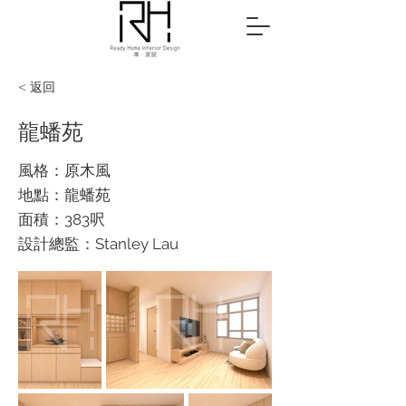
< 返回
龍蟠苑
風格：原木風
地點：龍蟠苑
面積：383呎
設計總監：Stanley Lau