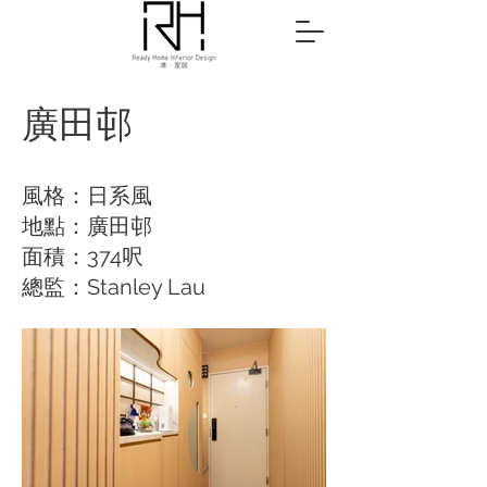
廣田邨
風格：日系風
地點：廣田邨
面積：374呎
總監：Stanley Lau